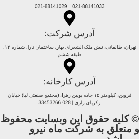
021-88141033 _ 021-88141029
آدرس شرکت:
تهران، طالقانی، نبش ملک الشعرای بهار، ساختمان تارا، شماره ۱۲،
طبقه ششم
آدرس کارخانه:
قزوین، کیلومتر ۱۵ جاده بويین زهرا، (مجتمع صنعتی لیا) خیابان
زکریای رازی | 028-33453266
© کلیه حقوق این وبسایت محفوظ
و متعلق به شرکت ماه نیرو
می‌باشد.