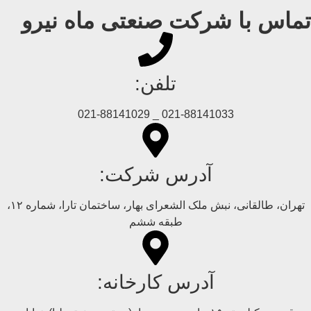
تماس با شرکت صنعتی ماه نیرو
تلفن:
021-88141033 _ 021-88141029
آدرس شرکت:
تهران، طالقانی، نبش ملک الشعرای بهار، ساختمان تارا، شماره ۱۲،
طبقه ششم
آدرس کارخانه: