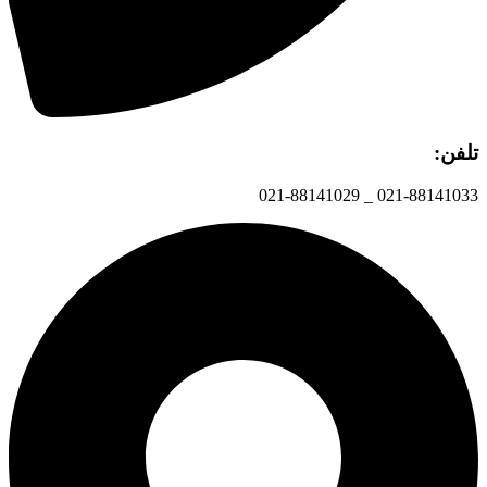
تلفن:
021-88141033 _ 021-88141029