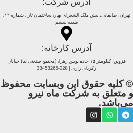
آدرس شرکت:
تهران، طالقانی، نبش ملک الشعرای بهار، ساختمان تارا، شماره ۱۲،
طبقه ششم
آدرس کارخانه:
قزوین، کیلومتر ۱۵ جاده بويین زهرا، (مجتمع صنعتی لیا) خیابان
زکریای رازی | 028-33453266
© کلیه حقوق این وبسایت محفوظ
و متعلق به شرکت ماه نیرو
می‌باشد.