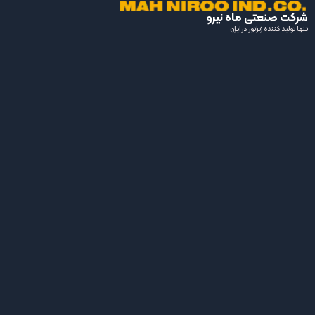
شرکت
فروشگاه
گالری تصاویر
صنعتی
ماه
سبد خرید
تعمیرات دیزل
نیرو
ژنراتور
تلفن:
021-
88141033
_
021-
88141029
آدرس
شرکت:
تهران،
طالقانی،
نبش
ملک
الشعرای
بهار،
ساختمان
تارا،
شماره
۱۲،
طبقه
ششم
آدرس