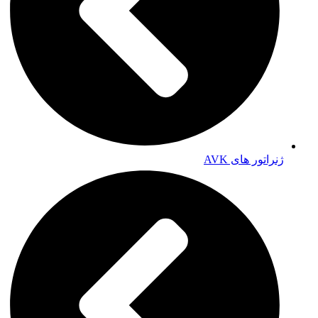
ژنراتور های AVK