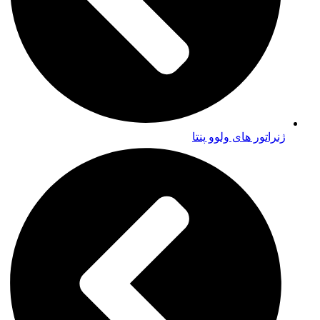
ژنراتور های ولوو پنتا