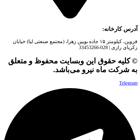
آدرس کارخانه:
قزوین، کیلومتر ۱۵ جاده بويین زهرا، (مجتمع صنعتی لیا) خیابان
زکریای رازی | 028-33453266
© کلیه حقوق این وبسایت محفوظ و متعلق
به شرکت ماه نیرو می‌باشد.
Telegram