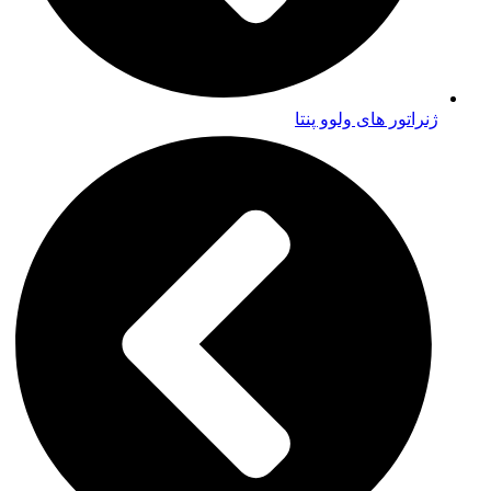
ژنراتور های ولوو پنتا