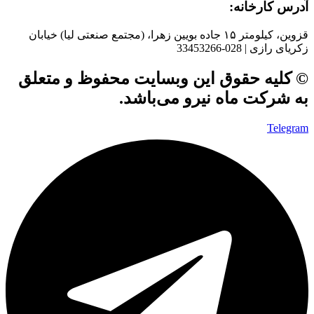
آدرس کارخانه:
قزوین، کیلومتر ۱۵ جاده بويین زهرا، (مجتمع صنعتی لیا) خیابان
زکریای رازی | 028-33453266
© کلیه حقوق این وبسایت محفوظ و متعلق
به شرکت ماه نیرو می‌باشد.
Telegram