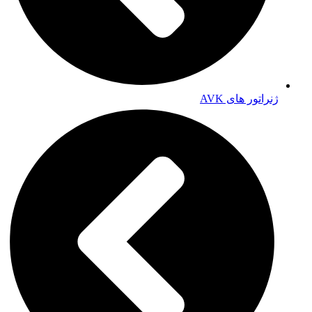
ژنراتور های AVK