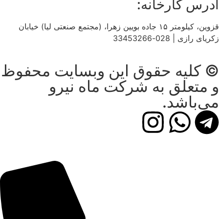
آدرس کارخانه:
قزوین، کیلومتر ۱۵ جاده بويین زهرا، (مجتمع صنعتی لیا) خیابان
زکریای رازی | 028-33453266
© کلیه حقوق این وبسایت محفوظ
و متعلق به شرکت ماه نیرو
می‌باشد.