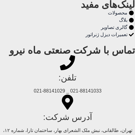
لینک‌های مفید
محصولات
بلاگ
گالری تصاویر
تعمیرات دیزل ژنراتور
تماس با شرکت صنعتی ماه نیرو
تلفن:
021-88141033 _ 021-88141029
آدرس شرکت:
تهران، طالقانی، نبش ملک الشعرای بهار، ساختمان تارا، شماره ۱۲،