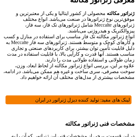
معرفی ژنراتور مکالته
ژنراتور مکالته
محصولی از کشور ایتالیا و یکی از معتبرترین و
موفق‌ترین نوع ژنراتورها در صنعت می‌باشد. انواع مختلف
ژنراتورهای Meccalte شامل ژنراتورهای تک فاز، سه فاز،
پیزوالکتریک و هیدروژنی می‌باشند.
انواع ژنراتور مکالته تک فاز مناسب برای استفاده در منازل و کسب
و کارهای کوچک و متوسط ​​هستند. ژنراتورهای سه فاز Meccalte به
دلیل قابلیت تأمین توان بیشتر، برای کاربردهای صنعتی و تجاری
مناسب هستند. آنها قدرت و کارآیی بالا، با قابلیت استفاده در مدت
زمان طولانی و استفاده طولانی مدت را دارند.
علاوه بر این، بررسی انواع ژنراتور مکالته از لحاظ ابعاد، وزن،
سوخت مصرفی، سری ساخت و غیره هم ممکن می‌باشد. در ادامه،
مشخصات بیشتری از مدل‌های مختلف آن ارائه خواهیم داد.
لینک های مفید:
تولید کننده دیزل ژنراتور در ایران
مشخصات فنی ژنراتور مکالته
در این قسمت، برخی از مشخصات فنی این ژنراتور که آن را به