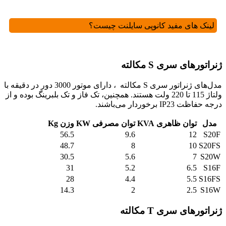
لینک های مفید
کانوپی سایلنت چیست؟
ژنراتورهای سری S مکالته
مدل‌های ژنراتور سری S مکالته ، دارای موتور 3000 دور در دقیقه با
ولتاژ 115 تا 220 ولت هستند. همچنین، تک فاز و تک بلبرینگ بوده و از
درجه حفاظت IP23 برخوردار می‌باشند.
مدل
توان ظاهری KVA
توان مصرفی KW
وزن Kg
56.5
9.6
12
S20F
48.7
8
10
S20FS
30.5
5.6
7
S20W
31
5.2
6.5
S16F
28
4.4
5.5
S16FS
14.3
2
2.5
S16W
ژنراتورهای سری T مکالته