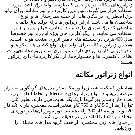
ژنراتورهای مکالته در هر جایی که نیازمند تولید برق باشد، مورد
استفاده قرار می گیرند. مهم ترین کاربرد ژنراتور مکالته، برای تولید
برق اضطراری در مکان هایی از جمله بیمارستان ها و انواع
ساختمان ها می باشد. از این ژنراتور ها برای تولید برق دائمی،
مناطقی که برق شهری ندارد، مانند: معادن، جزایر و مزارع نیز
استفاده می نمایند. از دیگر کاربرد های ویژه این ژنراتور خصوصا
مدل 400 هرتز، در سیستم های تامین انرژی صنعت هوایی است.
همچنین ژنراتور مکالته برای تولید برق انواع کشتی ها، سکو ها و
بنادر دریایی کاربرد زیادی دارد. تامین برق انواع پروژه ها، تجهیزات
نظامی، کنسرت ها و جشنواره ها، از دیگر کاربرد های این ژنراتور
هستند.
انواع ژنراتور مکالته
همانطور که گفته شد، ژنراتور مکالته در مدل‌های گوناگونی به بازار
عرضه می‌شوند. انواع ژنراتورهای Meccalte از لحاظ ابعاد، وزن،
تعداد فاز و سایر ویژگی‌ها با یکدیگر تفاوت‌هایی دارند. بطور کلی،
توان آن‌ها از 5.5 کاوا تا 750 کاوا متغیر است. همچنین، دارای تک فاز
220 ولت و سه فاز 380 ولت هستند. دور موتور آن‌ها نیز دورهای
مختلف از 1500 تا 3000 دور در دقیقه می‌باشند.
در جدول‌های زیر، مختصری از هفت گروه مدل‌های مختلف را
آورده‌ایم.