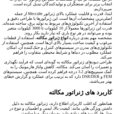
انتخاب برتر برای صنعتگران و تولیدکنندگان تبدیل کرده است،
می‌پردازیم.
ابتدا، قدرت و قابلیت عملکرد بالای ژنراتور Meccalte از جمله
اصلی‌ترین مشخصات آن‌ها است. این ژنراتورها با طراحی دقیق و
استفاده از آخرین تکنولوژی‌های مربوط به تولید برق، ساخته شده‌اند.
قدرت این ژنراتورها معمولاً از 10 کیلووات تا 3000 کیلووات متغیر
بوده و می‌توانند در هر نوع باری که نیاز دارید بکار روند.
مشخصه مهم بعدی درباره
انواع ژنراتور مکالته
، استفاده از قطعات
مرغوب و کیفیت ساخت بسیار بالای آن‌ها است. همچنین، استفاده از
تکنولوژی‌های مدرن در سیستم‌های کنترل و خنک‌کننده آن، امکان
عملکرد مطلوب در دماها و شرایط محیطی متفاوت را فراهم
می‌کند.
طراحی دیودهای ژنراتور مکالته به گونه‌ای است که فرآیند نگهداری
و تعمیرات را آسان می‌کند. مکالته، کاهش ولتاژ هارمونیک را به
کمک سیم‌پیچ‌های 3.2 درجه فراهم کرده است. همچنین، سیستم‌های
FEM و DSR/DER دارد که به ترتیب برای عملکرد و گزارش خطای
بهتر می‌باشند.
کاربرد های ژنراتور مکالته
همانطور که اغلب کاربران اطلاع دارند، ژنراتور مکالته به دلیل
داشتن ویژگی هایی مانند: کیفیت بالا، ایمنی و اطمینان و تنوع در
مدل ها، کاربرد های زیادی دارد. به بیان دیگر و یا ساده تر