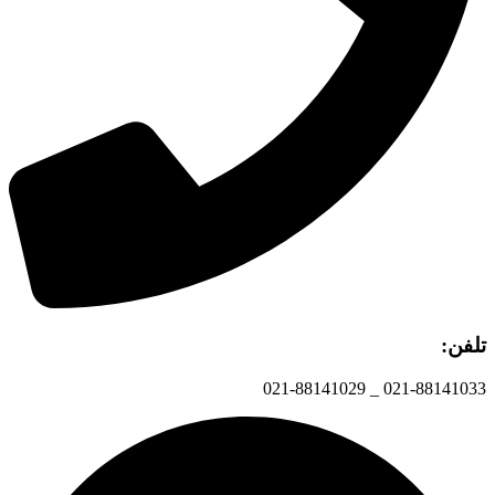
تلفن:
021-88141033 _ 021-88141029