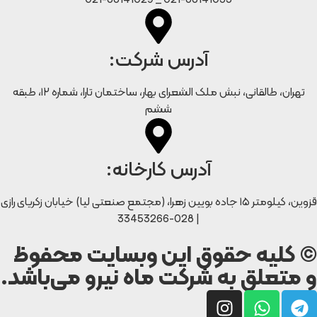
021-88141033 _ 021-88141029
آدرس شرکت:
تهران، طالقانی، نبش ملک الشعرای بهار، ساختمان تارا، شماره ۱۲، طبقه
ششم
آدرس کارخانه:
قزوین، کیلومتر ۱۵ جاده بويین زهرا، (مجتمع صنعتی لیا) خیابان زکریای رازی
| 028-33453266
© کلیه حقوق این وبسایت محفوظ
و متعلق به شرکت ماه نیرو می‌باشد.