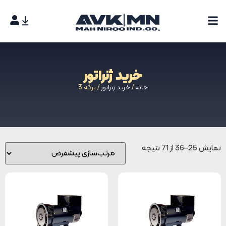
خرید ژنراتور
خانه
/
خرید ژنراتور
/ برگه 3
نمایش 25–36 از 71 نتیجه