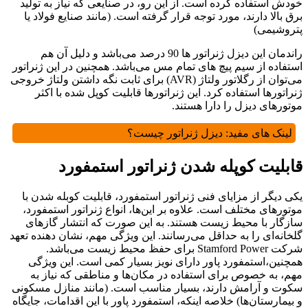
خودش استفاده کرده است. از این رو، در صنایعی که نیاز به تولید
برق بالا دارند، مورد توجه قرار گرفته است. (مانند صنایع فولاد یا
پتروشیمی)
راندمان این دیزل ژنراتور ها 90 درصد می‌باشد و دلیل آن هم
استفاده از سیم پیچ های تمام مس می‌باشد. همچنین در این ژنراتور
می‌توان از رگلاتور ولتاژ (AVR) برای ثابت نگه داشتن ولتاژ خروجی
ژنراتورها استفاده کرد. این ژنراتورها قابلیت کوپل شده با اکثر
موتورهای دیزل را دارا هستند.
لینک های مفید:
دیزل ژنراتور چیست؟
قابلیت کوپله شدن ژنراتور استمفورد
یکی دیگر از مزایای فنی ژنراتور استمفورد، قابلیت کوبله شدن با
موتورهای مختلف است. علاوه بر این‌ها، انواع ژنراتور استمفورد،
سازگار با محیط زیست هستند. به این صورت که انتشار گازهای
گلخانه‌ای را به حداقل می‌رسانند. این ویژگی مهم، نشان دهنده تعهد
شرکت Stamford Power برای حفظ محیط زیست می‌باشد.
همچنین،استمفورد پاور دارای نویز بسیار کمی است. این ویژگی
مهم، به خصوص برای استفاده در مکان‌ها و مناطقی که نیاز به
سکوت و آرامش دارند، بسیار مناسب است. (مانند منازل مسکونی
و بیمارستان‌ها) خلاصه اینکه، استمفورد پاور با این اقدامات، جایگاه