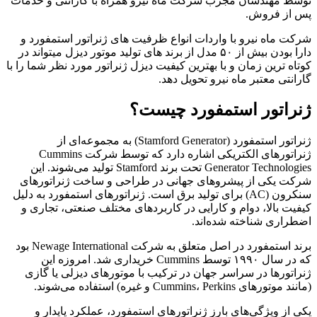
توسط مهندسان مجرب شرکت ماه نیرو همراه با گارانتی و خدمات
پس از فروش.
شرکت ماه نیرو با واردات انواع ظرفیت های ژنراتور استمفورد و
دارا بودن بیش از ۵۰ مدل از برند های تولید موتور دیزل میتواند در
کوتاه ترین زمان و با بهترین کیفیت دیزل ژنراتور مورد نظر شما را با
گارانتی معتبر ماه نیرو تحویل دهد.
ژنراتور استمفورد چیست؟
ژنراتور استمفورد (Stamford Generator) به مجموعه‌ای از
ژنراتورهای الکتریکی اشاره دارد که توسط شرکت Cummins
Generator Technologies تحت برند Stamford تولید می‌شوند. این
شرکت یکی از پیشروهای جهانی در طراحی و ساخت ژنراتورهای
سنکرون (AC) برای تولید برق است. ژنراتورهای استمفورد به دلیل
کیفیت بالا، دوام و کارایی در کاربردهای مختلف صنعتی، تجاری و
اضطراری شناخته شده‌اند.
برند استمفورد در اصل متعلق به شرکت Newage International بود
که در سال ۱۹۹۰ توسط Cummins خریداری شد. امروزه این
ژنراتورها در سراسر جهان در ترکیب با موتورهای دیزلی یا گازی
(مانند موتورهای Cummins، Perkins و غیره) استفاده می‌شوند.
یکی از ویژگی‌های بارز ژنراتورهای استمفورد، عملکرد پایدار و