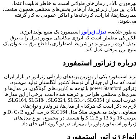
بهره‌وری بالا در زمان‌های طولانی است. به خاطر قابلیت اعتماد
بالای این دیزل ژنراتورها، آن‌ها در بخش‌های مختلفی همچون صنعت،
بیمارستان‌ها، ادارات، کارخانه‌ها و اماکن عمومی به کار گرفته
می‌شوند.
به‌طور خلاصه،
دیزل ژنراتور
استمفورد یک منبع تولید انرژی
الکتریکی مطمئن است که انرژی مکانیکی موتور دیزل را به برق
تبدیل کرده و می‌تواند در شرایط اضطراری یا قطع برق به عنوان یک
منبع برق موقتی عمل کند.
درباره ژنراتور استمفورد
برند استمفورد یکی از بهترین برندهای وارداتی ژنراتور در بازار ایران
است که مدل اورجینال آن توسط کشور انگلستان تولید می‌شود.
ژنراتور power Stamford با توجه به کاربردهای گوناگون، در مدل‌ها و
سری‌های مختلفی طراحی و عرضه شده است. برخی از این مدل‌ها
عبارت است از: SLG164, SLG184, SLG224, SLG314, SLG354.
لازم به ذکر است که هرکدام از مدل‌ها، در ولتاژ و توان‌های
متفاوتی، تولید می‌شوند. مثلاً: مدل SLG164 در سه گروه D، C، B و
بترتیب 16 و 13.5 و 12.5 کاوا هستند. در مجموع، انواع مدل‌های
ژنراتور استمفورد پاور را می‌توان در دو گروه کلی جای داد.
انواع ژنراتور استمفورد