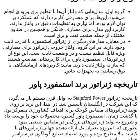
گروه اول، مدل‌هایی که ولتاژ آن‌ها با تنظیم برق ورودی انجام
می‌شود. این‌ها، برای مصارفی کاربرد دارند که عملکرد پر
توان لازم بوده، اما نیازی به تنظیمات دقیق در ولتاژ ندارند.
کاربرد این مدل، برای مصارف خانگی و همچنین در صنایع
مختلف از جمله صنعت نفت و برق است.
در مقابل، مدل‌های دیگری از ژنراتور استمفورد با قدرت ثابت
وجود دارند. در این گروه، ولتاژ خروجی ژنراتور برای مصارفی
ویژه قابل تنظیم نیست و در وضعیت ثابت است. این نوع از
ژنراتورهای استمفورد پاور، برای کاربردهایی مناسب هستند
که نیاز به ولتاژ ثابت دارند. مانند: کاربردهای آزمایشگاهی یا
برق رساندن به تجهیزات خاص.
تاریخچه ژنراتور برند استمفورد پاور
تاریخچه ژنراتور Stamford Power به اوایل قرن بیستم باز می‌گردد
که این شرکت در انگلستان تأسیس شد. در ابتدا، این برند بر روی
تولید ژنراتورهای مقیاس کوچک برای اهداف کشاورزی متمرکز بود.
با گذشت زمان، استمفورد پاور گستره محصولات خود را توسعه داد
و شروع به تولید ژنراتورهای بزرگ‌تر در مقیاس صنعتی نمود.
بطوری‌ که، امروزه بعنوان یک ارائه دهنده جهانی ژنراتورهای با
کیفیت بالا مطرح بوده و مورد اعتماد صنایع گوناگون در سراسر
جهان می‌باشد.