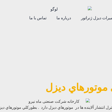
یرات دیزل ژنراتور
درباره ما
تماس با ما
موتورهاي ديزل