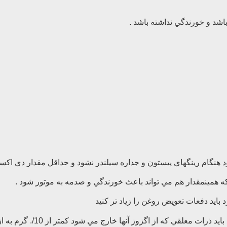
باشد و خورندگي نداشته باشد .
هنگام رينگهاي پيستون و جداره سيلندر نشود و حداقل مقدار دي اكسيد
همينمقدار هم مي تواند باعث خورندگي و صدمه به موتور شود .
تمامي موتورهاي ديزلي كه در