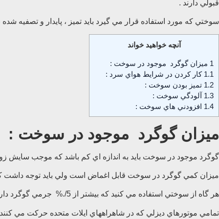
قبولي دارند .
سوختي كه مورد استفاده قرار مي گيرد بايد تميز ، پايدار و تصفيه شده 
آنچه خواهید خواند
1
ميزان گوگرد موجود در سوخت :
1.1
كار كردن در شرايط هواي سرد :
1.2
تميز بودن سوخت :
1.3
آلودگي سوخت :
1.4
افزودني هاي سوخت :
ميزان گوگرد موجود در سوخت :
گوگرد موجود در سوخت بايد به اندازه اي كم باشد كه موجب سايش زود 
ميزان كمي گوگرد در سوخت قابل اغماض است ولي بايد توجه داشت كه 
هر گاه از سوختي استفاده مي كنيد كه بيشتر از 5/.% جرمي گوگرد دارد بايد دفعات تعويض روغن را زياد تر كنيد