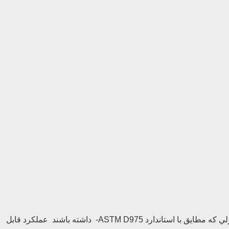
كيفيت سوخت نقش مهمي در كاركرد درست ، افزايش طول عمر و كنترل انتشار آلاينده ها در موتورهاي ديزل دارد . بطوركلي موتورهاي ديزلي كه مطايق با استاندارد ASTM D975- داشته باشند عملكرد قابل