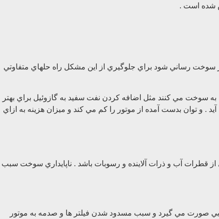
سوخت رساني شود براي جلوگيري از اين مشكل راه حلهاي متفاوتي
به سوخت مي كنند مثل اضافه كردن نفت سفيد به گازوئيل براي بهتر
ي پائين تري بوجود آيد . و توان بدست آمده از موتور را كم مي كند و ميزان هزينه به ازاي
 از قطرات آب و ذرات آلاينده و رسوبات باشد . ناپايداري سوخت سبب
يايي صورت مي گيرد و سبب مسدود شدن فيلتر ها و صدمه به موتور