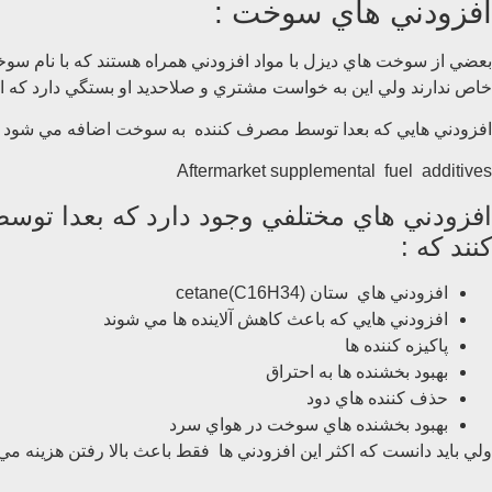
افزودني هاي سوخت :
خاص ندارند ولي اين به خواست مشتري و صلاحديد او بستگي دارد كه از 
افزودني هايي كه بعدا توسط مصرف كننده به سوخت اضافه مي شود :
Aftermarket supplemental fuel additives
افزودني هاي مختلفي وجود دارد كه بعدا توس
كنند كه :
افزودني هاي ستان cetane(C16H34)
افزودني هايي كه باعث كاهش آلاينده ها مي شوند
پاكيزه كننده ها
بهبود بخشنده ها به احتراق
حذف كننده هاي دود
بهبود بخشنده هاي سوخت در هواي سرد
ولي بايد دانست كه اكثر اين افزودني ها فقط باعث بالا رفتن هزينه م