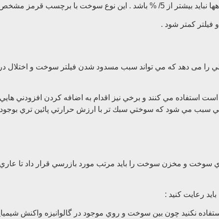
يلتر كمتر شود .
را می دهد كه مي تواند سبب مسدود شدن فيلتر سوخت و اختلال در 
ت استفاده مي كنند و برخي نيز اقدام به اضافه كردن افزودني هايي 
بودن سوخت cloud point temperatures مي شود ولي سبب مي شود كه سوختي سبك تر با ارزش حرارت
داري سوخت و مخزن سوخت را بايد مرتب مورد بازرسي قرار داد تا عاري
استفاده نكنيد چون بين سوخت و روي موجود در گالوانيزه واكنش شيم