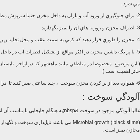
مي شود .
2- براي جلوگيري از ورود آب و باران به داخل مخزن حتما سرپوش مطمئن براي آن در نظر بگيريد
3- اطراف مخزن و روزنه هاي آن را تميز نگهداريد
4- مخزن را طوري قرار دهيد كه كمي به سمت عقب و محل تخليه زيرين آن شيب داشته باشد . اين كار باعث مي شود كه تخليه آب و رسوبات داخل مخزن راحت تر صورت گيرد
5- با پر نگه داشتن مخزن در اكثر مواقع از تشكيل قطرات آب در داخل مخزن ممانعت به عمل آوريد .
( اين موضوع مخصوصا در مناطقي مانند ماهشهر كه در اواخر تابستان
حائز اهميت است )
6- همواره بعد از پر كردن مخزن سوخت ، چند ساعتي صبر كنيد تا ذرات احتمالي موجود در آن رسوب كند بعد از اين مخزن براي پر كردن باك دستگاهااستفاده كنيد .
آلودگي سوخت :
غالبا آلودگي موجود در سوخت &nbsp;به هنگام جابجايي نامناسب آن اتفاق مي افتد اغلب اين آلاينده ها شامل : آب ، ذرات غبار و ذرات ناشي رشد ميكربي(_لجن سياه )
Microbial growth ( black slime) مي باشن
مخازن تميز است .