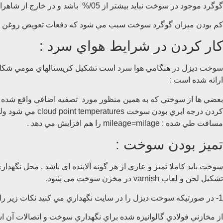
گوگرد موجود در سوخت نبايد بيشتر از 05/% باشد و در خارج از شاهراهها نبايد بيشتر از 5/ % باشد . اين نوع سوخت با برچسب قرمز مشخص شده است .
كم بودن ميزان گوگرد سوخت سبب مي شود كه دفعات تعويض روغن و ف
كار كردن در شرايط هواي سرد :
سوخت ديزل در هنگامي هوا سرد است تشكيل كريستالهاي مومي شكلي 
ارائه شده است :
بعضي ها از سوختي كه به همين منظور مورد تصفيه اضافي واقع شده اس
كردن درجه ابري 
مسافت طي شده : mileage=milage را هم افزايش مي دهد .
تميز بودن سوخت :
سوخت بايد كاملا تميز و عاري از هر گونه آلاينده اي باشد . محل نگه
تشكيل لجن و لعاب varnish در مخزن سوخت مي شود.
1- در صورتيكه سوخت ديزل را در سايت نگهداري مي كنيد نكات زير را بايد رعايت كنيد :
از مخازني فولادي گالوانيزه شده براي نگهداري سوخت و اتصالات آن 