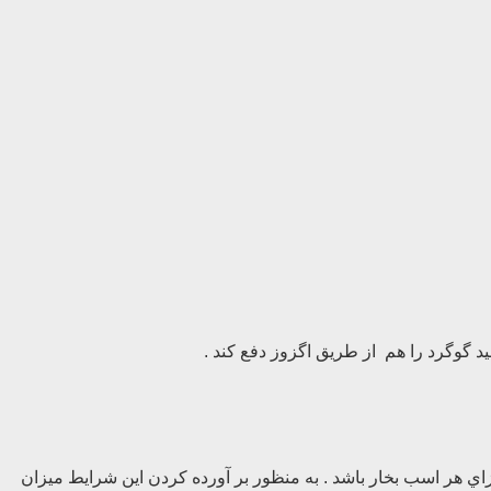
 گوگرد را هم از طريق اگزوز دفع كند .
 شاهراههاي ايلات متحده حركت مي كنند بايد ذرات معلقي كه از اگزوز آنها خارج مي شود كمتر از 10/. گرم به ازاي هر اسب بخار باشد . به منظور بر آورده كردن اين شرايط ميزان