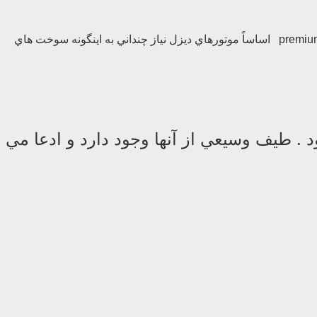
بعضي از سوخت هاي ديزل با مواد افزودني همراه هستند كه با نام سوخت ممتاز و نظاير آن و با قيمتي گرانتر فروخته مي شوند premium diesel fuel اساساً موتورهاي ديزل نياز چنداني به اينگونه سوخت هاي
. طيف وسيعي از آنها وجود دارد و ادعا مي