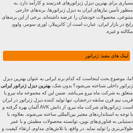
بسیاری برای بهترین دیزل ژنراتورهای قدرتمند و کارآمد دارد. به
منظور تأمین نیازهای ایران به دیزل ژنراتورها، برندهای خارجی
متنوعی، محصولات خودشان را عرضه داشته‌اند. برخی از این برندهای
رایج در بازار ایران، عبارت است از: کاترپیلار، لوری سومر، ولوو،
مکالته و غیره.
لینک های مفید:
ژنراتور
اما، موضوع بحث اینجاست که کدام برند ایرانی به عنوان بهترین دیزل
ژنراتور داخلی شناخته می‌شود؟ بدون شک،
بهترین دیزل ژنراتور ایرانی
متعلق به شرکت ماه نیرو می‌باشد. ضمن این که مجموعه ماه نیرو با
قریب نیم قرن سابقه درخشان، تنها تولید کننده دیزل ژنراتور در ایران
است. ژنراتورهای شرکت ماه نیرو، از دانش AVK آلمان بهره گرفته و
با توجه به استانداردهای معتبر بین‌المللی ساخته می‌شوند. بعلاوه، با
دستیابی به فناوری‌های نوین، توانسته محصولات مطمئن و با عمر
طولانی‌تری را تولید نماید. در واقع، با تلاش‌های مداوم، ارتقاء کیفیت و