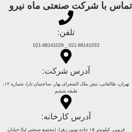
تماس با شرکت صنعتی ماه نیرو
تلفن:
021-88141033 _ 021-88141029
آدرس شرکت:
تهران، طالقانی، نبش ملک الشعرای بهار، ساختمان تارا، شماره ۱۲،
طبقه ششم
آدرس کارخانه:
قزوین، کیلومتر ۱۵ جاده بويین زهرا، (مجتمع صنعتی لیا) خیابان