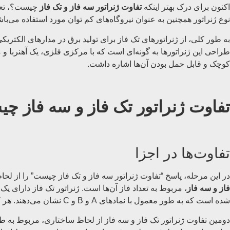
اکنون برای درک بهتر اینکه
تفاوت ژنراتور سه فاز و تک فاز
چیست؟، تعریف
نوع ژنراتور همچنین به عنوان نیروگاه‌های کم توان مورد استفاده می‌باش
به طور کلی، از ژنراتورهای تک فاز برای تولید برق در مدارهای الکتریک
طراحی این ژنراتورها به گونه‌ای است که با مرکزی فلزی، یک آهنربا و 
کوچک و قابل حمل بودن آن‌ها اشاره داشت.
تفاوت ژنراتور تک فاز و سه فاز چ
تفاوت‌ها در اجزا
در این مرحله، پاسخ “تفاوت ژنراتور سه فاز و تک فاز چیست” را از لحا
فاز و سه فاز
، مربوط به تعداد فاز آن‌ها است. ژنراتور تک فاز دارای 
شده است که به طور معمول با نمادهای A و B و C نشان می‌دهند. هر کدام از این سیم‌ها در منطقه‌ای جداگانه قرار دارند و به طور مستقل عمل می‌کنند.
دومین تفاوت ژنراتور تک فاز و سه فاز از لحاظ ساختاری، مربوط به طری