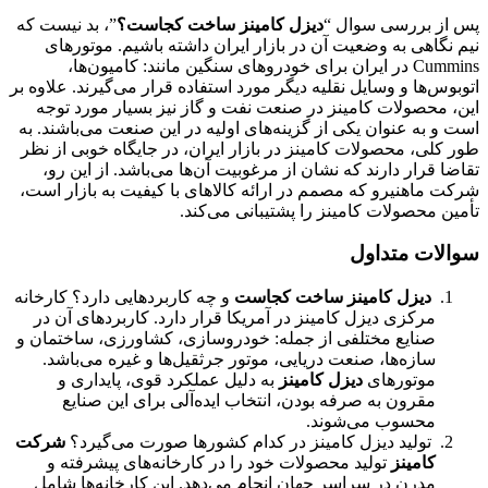
پس از بررسی سوال “
دیزل کامینز ساخت کجاست؟
”، بد نیست که
نیم نگاهی به وضعیت آن در بازار ایران داشته باشیم. موتورهای
Cummins در ایران برای خودروهای سنگین مانند: کامیون‌ها،
اتوبوس‌ها و وسایل نقلیه دیگر مورد استفاده قرار می‌گیرند. علاوه بر
این، محصولات کامینز در صنعت نفت و گاز نیز بسیار مورد توجه
است و به عنوان یکی از گزینه‌های اولیه در این صنعت می‌باشند. به
طور کلی، محصولات کامینز در بازار ایران، در جایگاه خوبی از نظر
تقاضا قرار دارند که نشان از مرغوبیت آن‌ها می‌باشد. از این رو،
شرکت ماهنیرو که مصمم در ارائه کالاهای با کیفیت به بازار است،
تأمین محصولات کامینز را پشتیبانی می‌کند.
سوالات متداول
دیزل کامینز ساخت کجاست
و چه کاربردهایی دارد؟ کارخانه
مرکزی دیزل کامینز در آمریکا قرار دارد. کاربردهای آن در
صنایع مختلفی از جمله: خودروسازی، کشاورزی، ساختمان و
سازه‌ها، صنعت دریایی، موتور جرثقیل‌ها و غیره می‌باشد.
موتورهای
دیزل کامینز
به دلیل عملکرد قوی، پایداری و
مقرون به صرفه بودن، انتخاب ایده‌آلی برای این صنایع
محسوب می‌شوند.
تولید دیزل کامینز در کدام کشورها صورت می‌گیرد؟
شرکت
کامینز
تولید محصولات خود را در کارخانه‌های پیشرفته و
مدرن در سراسر جهان انجام می‌دهد. این کارخانه‌ها شامل