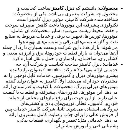
محصولات
: دانستیم که
دیزل کامینز
ساخت کجاست و
محصول چه شرکت معتبری می‌باشد. یکی از محصولات
شناخته شده شرکت کامینز، موتور دیزل کامینز است.
تکنولوژی پیشرفته این موتورها باعث کاهش مصرف سوخت
و حفظ محیط زیست می‌شود. سایر محصولات آن شامل:
موتورها، توربین‌ها، تجهیزات برقی و خدمات مربوط به صنایع
نفت و گاز، سیستم‌های برقی و سیستم‌های تهویه هوا
می‌شوند. بازار هدف این شرکت وسعت بسیاری دارد. از جمله
آن‌ها می‌توان به بازار قطعات خودروها، برق و انرژی، معدن و
کشاورزی، ساختمان، راه‌سازی و حمل و نقل اشاره کرد.
خدمات
: دیزل کامینز ساخت کجاست و شرکت آن، چه
خدماتی ارائه می‌کند؟ شرکت Cummins بعنوان تولیدکننده
پیشرو موتورهای دیزل و کمپرسور، خدمات قابل توجهی را به
مشتریان خود ارائه می‌دهد. اولاً، کامینز به عنوان تولید کننده
موتورهای دیزلی بزرگ، محصولات با کیفیت و قدرتمندی ارائه
می‌دهد. این موتورها، فناوری‌های پیشرفته و قطعات با کیفیت
عالی دارند. از این جهت برای رفع نیازهای مختلف از جمله:
خودرو، کامیون، قطار، توربین‌های بادی و کشتی‌های
نیروگاهی استفاده می‌شوند. ثانیاً، شرکت کامینز خدمات پس
از فروش عالی را برای جذب رضایت کامل مشتریان ارائه
می‌دهد. خدماتی مثل: تعمیر و نگهداری، قطعات یدکی،
پشتیبانی فنی و آموزش مشتریان.