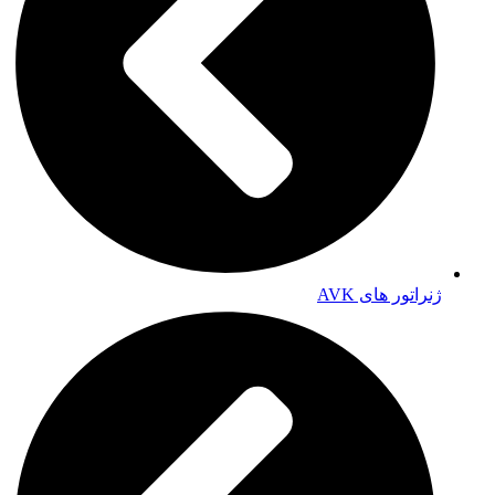
ژنراتور های AVK