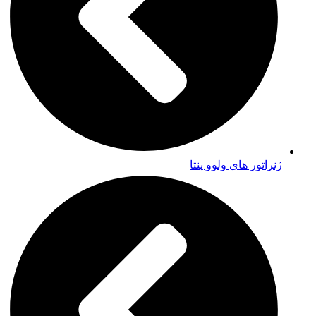
ژنراتور های ولوو پنتا