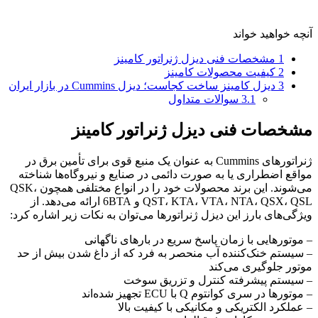
آنچه خواهید خواند
1
مشخصات فنی دیزل ژنراتور کامینز
2
کیفیت محصولات کامینز
3
دیزل کامینز ساخت کجاست؛ دیزل Cummins در بازار ایران
3.1
سوالات متداول
مشخصات فنی دیزل ژنراتور کامینز
ژنراتورهای Cummins به عنوان یک منبع قوی برای تأمین برق در
مواقع اضطراری یا به صورت دائمی در صنایع و نیروگاه‌ها شناخته
می‌شوند. این برند محصولات خود را در انواع مختلفی همچون QSK،
QST، KTA، VTA، NTA، QSX، QSL و 6BTA ارائه می‌دهد. از
ویژگی‌های بارز این دیزل ژنراتورها می‌توان به نکات زیر اشاره کرد:
– موتورهایی با زمان پاسخ سریع در بارهای ناگهانی
– سیستم خنک‌کننده آب منحصر به فرد که از داغ شدن بیش از حد
موتور جلوگیری می‌کند
– سیستم پیشرفته کنترل و تزریق سوخت
– موتورها در سری کوانتوم Q با ECU تجهیز شده‌اند
– عملکرد الکتریکی و مکانیکی با کیفیت بالا