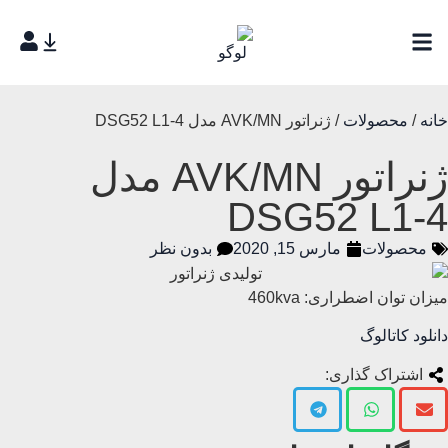
خانه
/
محصولات
/ ژنراتور AVK/MN مدل DSG52 L1-4
ژنراتور AVK/MN مدل
DSG52 L1-4
محصولات
مارس 15, 2020
بدون نظر
میزان توان اضطراری: 460kva
دانلود کاتالوگ
اشتراک گذاری: