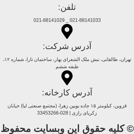
تلفن:
021-88141033 _ 021-88141029
آدرس شرکت:
تهران، طالقانی، نبش ملک الشعرای بهار، ساختمان تارا، شماره ۱۲،
طبقه ششم
آدرس کارخانه:
قزوین، کیلومتر ۱۵ جاده بويین زهرا، (مجتمع صنعتی لیا) خیابان
زکریای رازی | 028-33453266
© کلیه حقوق این وبسایت محفوظ