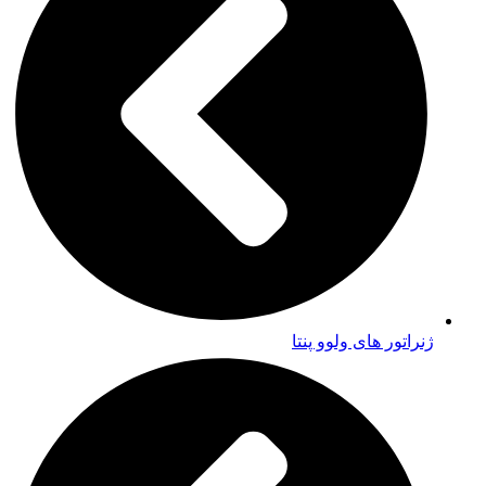
ژنراتور های ولوو پنتا