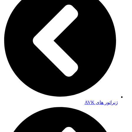
ژنراتور های AVK