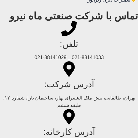
تماس با شرکت صنعتی ماه نیرو
تلفن:
021-88141033 _ 021-88141029
آدرس شرکت:
تهران، طالقانی، نبش ملک الشعرای بهار، ساختمان تارا، شماره ۱۲،
طبقه ششم
آدرس کارخانه: