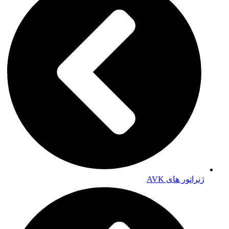
ژنراتور های AVK