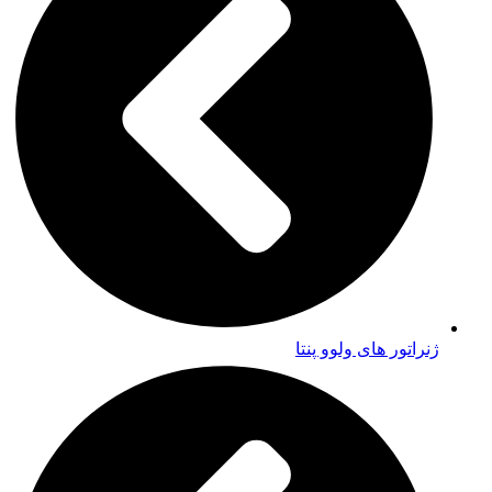
ژنراتور های ولوو پنتا