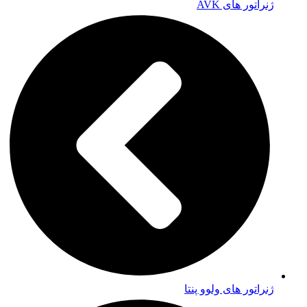
ژنراتور های AVK
ژنراتور های ولوو پنتا