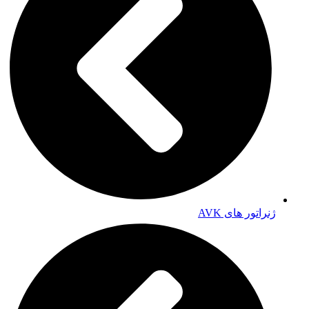
ژنراتور های AVK