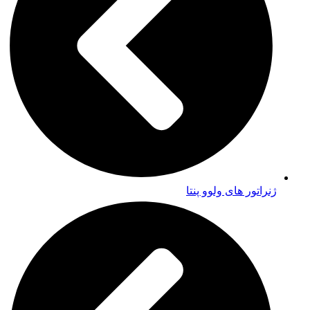
ژنراتور های ولوو پنتا