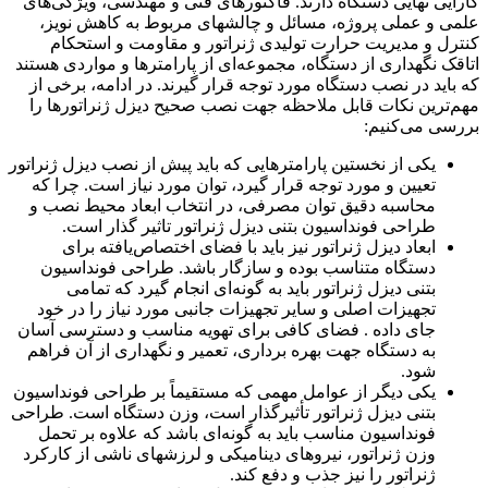
کارایی نهایی دستگاه‌ دارند. فاکتورهای فنی و مهندسی، ویژگی‌های
علمی و عملی پروژه، مسائل و چالش­های مربوط به کاهش نویز،
کنترل و مدیریت حرارت تولیدی ژنراتور و مقاومت و استحکام
اتاقک نگهداری از دستگاه، مجموعه‌ای از پارامترها و مواردی هستند
که باید در نصب دستگاه مورد توجه قرار گیرند. در ادامه، برخی از
مهم‌ترین نکات قابل ملاحظه جهت نصب صحیح دیزل ژنراتورها را
بررسی می‌کنیم:
یکی از نخستین پارامترهایی که باید پیش از نصب دیزل ژنراتور
تعیین و مورد توجه قرار گیرد، توان مورد نیاز است. چرا که
محاسبه دقیق توان مصرفی، در انتخاب ابعاد محیط نصب و
طراحی فونداسیون بتنی دیزل ژنراتور تاثیر گذار است.
ابعاد دیزل ژنراتور نیز باید با فضای اختصاص‌یافته برای
دستگاه متناسب بوده و سازگار باشد. طراحی فونداسیون
بتنی دیزل ژنراتور باید به گونه‌ای انجام گیرد که تمامی
تجهیزات اصلی و سایر تجهیزات جانبی مورد نیاز را در خود
جای داده . فضای کافی برای تهویه مناسب و دسترسی آسان
به دستگاه جهت بهره برداری، تعمیر و نگهداری از آن فراهم
شود.
یکی دیگر از عوامل مهمی که مستقیماً بر طراحی فونداسیون
بتنی دیزل ژنراتور تأثیرگذار است، وزن دستگاه است. طراحی
فونداسیون مناسب باید به گونه‌ای باشد که علاوه بر تحمل
وزن ژنراتور، نیروهای دینامیکی و لرزش­های ناشی از کارکرد
ژنراتور را نیز جذب و دفع کند.