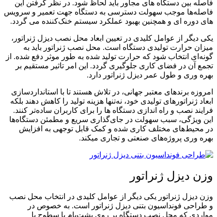
فاصله بین دستگاه های مجاور باید لحاظ شود. در نظر گرفتن این
فاصله‌ها موجب سهولت دسترسی به دستگاه جهت تعمیر و سرویس
های دوره ای و همچنین بهبود عملکرد سیستم خنک‌کننده می گردد.
یکی دیگر از عوامل کلیدی در تعیین ابعاد محل نصب دیزل ژنراتور،
میزان حرارت تولیدی دستگاه است. محل نصب ژنراتور باید به
گونه‌ای انتخاب شود که حرارت تولید شده به طور موثر دفع شده. از
تجمع آن در فضای کاری جلوگیری گردد. این امر تاثیر مستقیم بر
بهره ­وری و طول عمر دیزل ژنراتور دارد.
امروزه برندهای معتبر جهانی، در تلاش هستند تا با استانداردسازی
ابعاد ژنراتورهای تولیدی خود، نه‌تنها هزینه تولید را کاهش دهند بلکه
فرایند نصب و راه ­اندازی دستگاه ها را برای کاربران ساده‌تر کنند.
این ویژگی، سبب سهولت در جای‌گذاری سریع و مطمئن دستگاه‌ها
در محیط‌های مختلف کاری شده و کمک قابل توجهی به افزایش
بهره وری پروژه‌های صنعتی و تجاری می­کند.
وزن دیزل ژنراتور
وزن دیزل ژنراتور یکی دیگر از عوامل کلیدی در انتخاب محل نصب
و طراحی فونداسیون بتنی دیزل ژنراتور است. به خصوص در
مواردی که محل نصب دستگاه بر روی پشت‌بام یا سطوح با