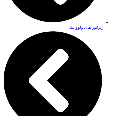
ژنراتور های ولوو پنتا