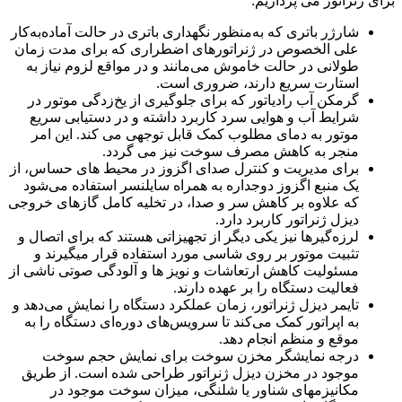
برای ژنراتور می پردازیم:
شارژر باتری که به‌منظور نگهداری باتری در حالت آماده‌به‌کار
علی الخصوص در ژنراتورهای اضطراری که برای مدت زمان
طولانی در حالت خاموش می‌مانند و در مواقع لزوم نیاز به
استارت سریع دارند، ضروری است.
گرمکن آب رادیاتور که برای جلوگیری از یخ‌زدگی موتور در
شرایط آب و هوایی سرد کاربرد داشته و در دستیابی سریع
موتور به دمای مطلوب کمک قابل توجهی می کند. این امر
منجر به کاهش مصرف سوخت نیز می ­گردد.
برای مدیریت و کنترل صدای اگزوز در محیط ­های حساس، از
یک منبع اگزوز دوجداره به همراه سایلنسر استفاده می‌شود
که علاوه بر کاهش سر و صدا، در تخلیه کامل گازهای خروجی
دیزل ژنراتور کاربرد دارد.
لرزه‌گیرها نیز یکی دیگر از تجهیزاتی هستند که برای اتصال و
تثبیت موتور بر روی شاسی مورد استفاده قرار میگیرند و
مسئولیت کاهش ارتعاشات و نویز ها و آلودگی صوتی ناشی از
فعالیت دستگاه را بر عهده دارند.
تایمر دیزل ژنراتور، زمان عملکرد دستگاه را نمایش می‌دهد و
به اپراتور کمک می‌کند تا سرویس‌های دوره‌ای دستگاه را به
موقع و منظم انجام دهد.
درجه نمایشگر مخزن سوخت برای نمایش حجم سوخت
موجود در مخزن دیزل ژنراتور طراحی شده است. از طریق
مکانیزم­های شناور یا شلنگی، میزان سوخت موجود در