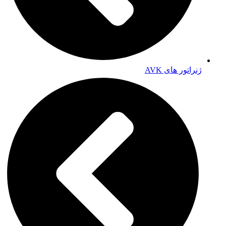
ژنراتور های AVK