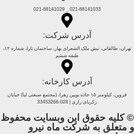
021-88141033 _ 021-88141029
آدرس شرکت:
تهران، طالقانی، نبش ملک الشعرای بهار، ساختمان تارا، شماره ۱۲،
طبقه ششم
آدرس کارخانه:
قزوین، کیلومتر ۱۵ جاده بويین زهرا، (مجتمع صنعتی لیا) خیابان
زکریای رازی | 028-33453266
© کلیه حقوق این وبسایت محفوظ
و متعلق به شرکت ماه نیرو