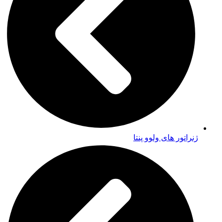
ژنراتور های ولوو پنتا