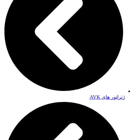
ژنراتور های AVK