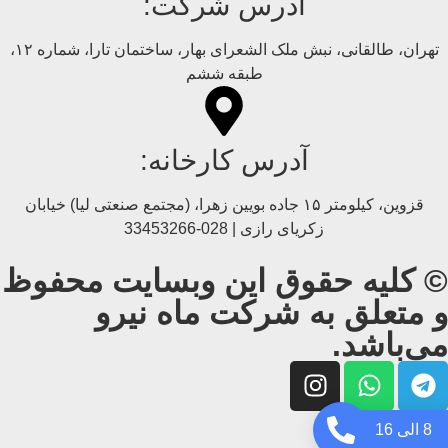
آدرس شرکت:
تهران، طالقانی، نبش ملک الشعرای بهار، ساختمان تارا، شماره ۱۲،
طبقه ششم
آدرس کارخانه:
قزوین، کیلومتر ۱۵ جاده بويین زهرا، (مجتمع صنعتی لیا) خیابان
زکریای رازی | 028-33453266
© کلیه حقوق این وبسایت محفوظ
و متعلق به شرکت ماه نیرو
می‌باشد.
8 الی 16