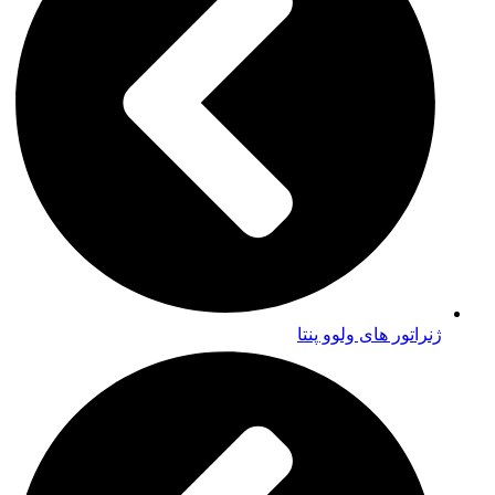
ژنراتور های ولوو پنتا