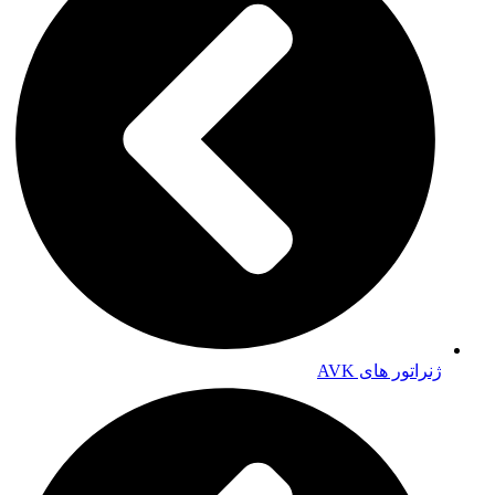
ژنراتور های AVK