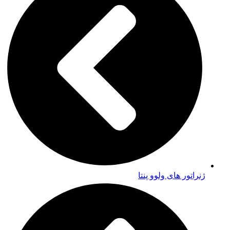
ژنراتور های ولوو پنتا