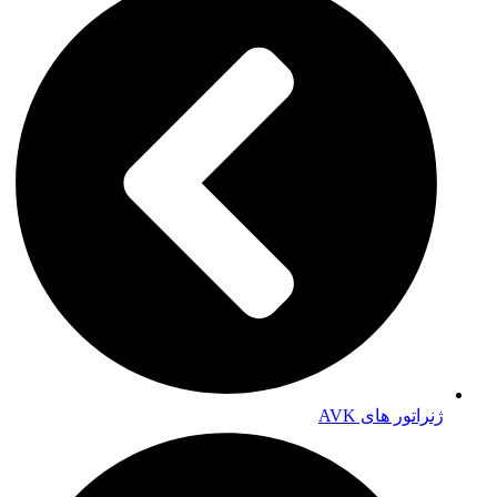
ژنراتور های AVK