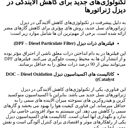
تکنولوژی‌های جدید برای کاهش آلایندگی در
دیزل ژنراتورها
به دلیل پیشرفت در تکنولوژی‌های کاهش آلایندگی در دیزل
ژنراتورهای نسل جدید، روش های مؤثری برای کاهش گازهای مضر
ارائه شده است. برخی از مهم‌ترین آن ‌ها شامل موارد زیر است:
فیلترهای ذرات دیزل (DPF – Diesel Particulate Filter)
این فیلترها در به دام انداختن ذرات معلق ناشی از احتراق مؤثر بوده
و از انتشار آن‌ ها به محیط زیست جلوگیری می‌کنند. فیلترهای DPF
می‌توانند بیش از 90 درصد ذرات معلق را به حداقل برسانند.
کاتالیست ‌های اکسیداسیون دیزل DOC – Diesel Oxidation
Catalyst))
این فناوری، یکی از تکنولوژی‌های کاهش آلایندگی در دیزل
ژنراتورهای نسل جدید می باشد. بنابراین با اکسیداسیون منوکسید
کربن و هیدروکربن های نسوخته میزان آلاینده‌ های سمی را به
حداقل میرساند. این فناوری کیفیت هوا را بهبود می بخشد و گازهای
سمی را کاهش می دهد. این سیستم به مواد افزودنی خاصی نیاز
ندارد و نگهداری آنها آسان است. کاتالیست ‌های اکسیداسیون دیزل
یکی از راهکارهای موثر و اقتصادی برای کنترل آلودگی است و نقش
مهمی ایفا می کند.