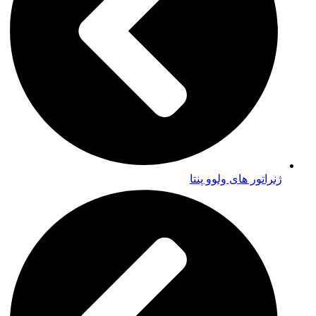
ژنراتور های ولوو پنتا