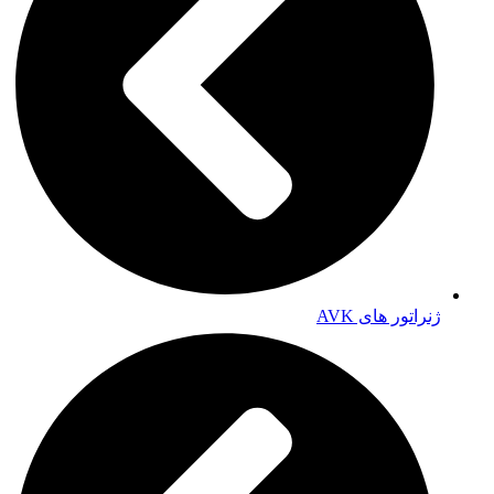
ژنراتور های AVK