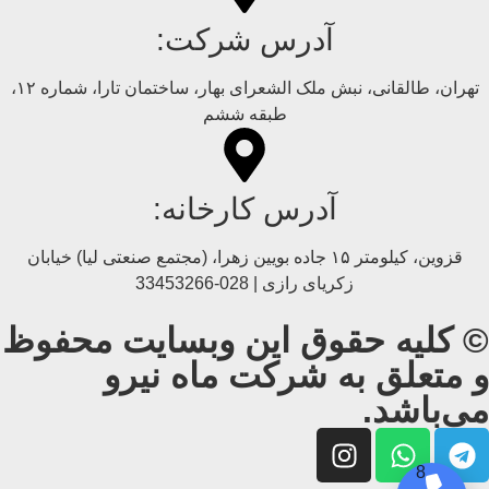
آدرس شرکت:
تهران، طالقانی، نبش ملک الشعرای بهار، ساختمان تارا، شماره ۱۲،
طبقه ششم
آدرس کارخانه:
قزوین، کیلومتر ۱۵ جاده بويین زهرا، (مجتمع صنعتی لیا) خیابان
زکریای رازی | 028-33453266
© کلیه حقوق این وبسایت محفوظ
و متعلق به شرکت ماه نیرو
می‌باشد.
8