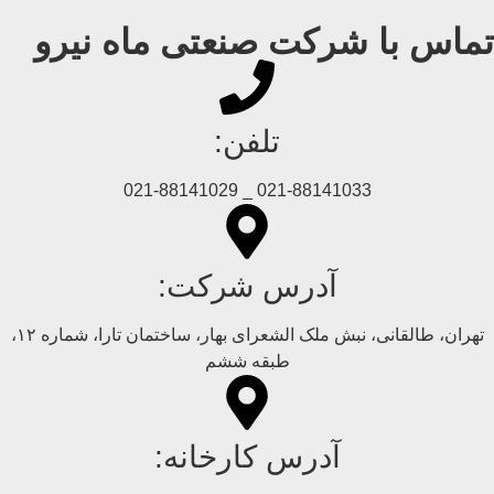
تماس با شرکت صنعتی ماه نیرو
تلفن:
021-88141033 _ 021-88141029
آدرس شرکت:
تهران، طالقانی، نبش ملک الشعرای بهار، ساختمان تارا، شماره ۱۲،
طبقه ششم
آدرس کارخانه: