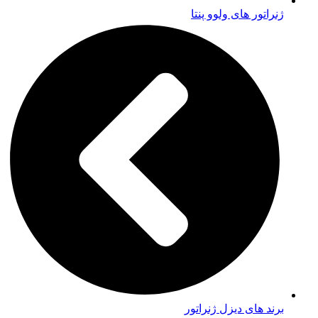
ژنراتور های ولوو پنتا
برند های دیزل ژنراتور