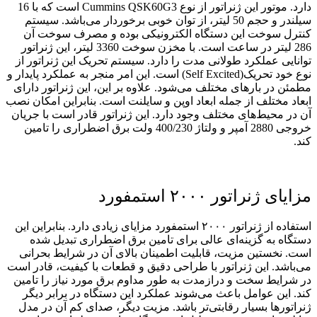
دارد. موتور این ژنراتور از نوع Cummins QSK60G3 است که با 16
سیلندر و حجم 50 لیتر، از توان خوبی برخوردار می‌باشد. سیستم
کنترل سوخت این دستگاه الکترونیکی بوده و مصرف سوخت آن
286 لیتر در ساعت است. با مخزن سوخت 3360 لیتر، این ژنراتور
توانایی عملکرد طولانی مدت را دارد. سیستم تحریک این ژنراتور از
نوع خود تحریک(Self Excited) است. این امر منجر به عملکرد پایدار و
مطمئن در بارهای مختلف می‌شود. علاوه بر این، این ژنراتور دارای
ابعاد مختلف از جمله ابعاد اوپن و سایلنت است. بنابراین امکان نصب
آن در محیط‌های مختلف وجود دارد. این ژنراتور قادر است با جریان
خروجی 2880 آمپر و ولتاژ 400/230 ولت برق اضطراری را تامین
کند.
مزایای ژنراتور ۲۰۰۰ استمفورد
استفاده از ژنراتور ۲۰۰۰ استمفورد مزایای زیادی دارد. بنابراین این
دستگاه به گزینه‌ای عالی برای تامین برق اضطراری تبدیل شده
است. نخستین مزیت، قابلیت اطمینان بالای آن در شرایط بحرانی
می‌باشد. این ژنراتور با طراحی دقیق و قطعات با کیفیت، قادر است
در شرایط سخت و درازمدت به طور مداوم برق مورد نیاز را تامین
کند. این عوامل باعث می‌شوند عملکرد این دستگاه در برابر دیگر
ژنراتورها بسیار رقابتی‌تر باشد. مزیت دیگر، صدای کم آن در مدل