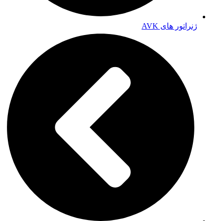
ژنراتور های AVK