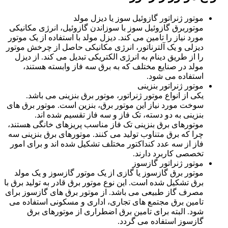
موتور ژنراتور گازوئیل سوز یا دیزل مولد
موتوربرق گازوئیل سوز با سوزاندن گازوئیل، انرژی مکانیکی
مورد نیاز را تامین می کند. دیزل مولد با استفاده از یک موتور
دیزلی و یک آلترناتور، انرژی مکانیکی حاصل از چرخش موتور
را از طریق دینام به انرژی الکتریکی تبدیل می کند. از دیزل
مولد در صنایع مختلف که به برق سه فاز وابسته هستند،
استفاده می شود.
موتور ژنراتور بنزینی
یکی از انواع موتور ژنراتور، موتور برق بنزینی می باشد.
سوخت مورد نیاز این موتور برق، بنزین است. موتور برق های
بنزینی به دو دسته، تک فاز و سه فاز تقسیم شده اند.
موتورهای برق بنزینی تک فاز مناسب پریزهای خانگی هستند،
چرا که برق متناوب تولید می کنند. موتورهای برق بنزینی سه
فاز از سه عدد کنداکتور مختلف تشکیل شده اند و برای امور
تخصصی کاربرد دارند.
موتور ژنراتور گازسوز
موتور برق گازسوز یا گازی از یک موتور گازسوز و یک مولد
برق تشکیل شده است. این نوع موتور برق قادر به تولید برق با
مصرف گاز طبیعی می باشد. از موتور برق های گازسوز برای
تامین برق مجتمع های تجاری، اداری و مسکونی استفاده می
شود. البته برای تامین برق اضطراری از موتورهای برق
گازسوز استفاده می گردد.