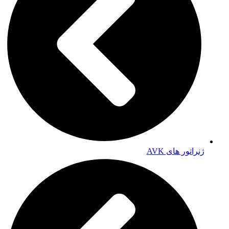
ژنراتور های AVK