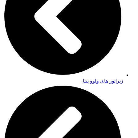
ژنراتور های ولوو پنتا