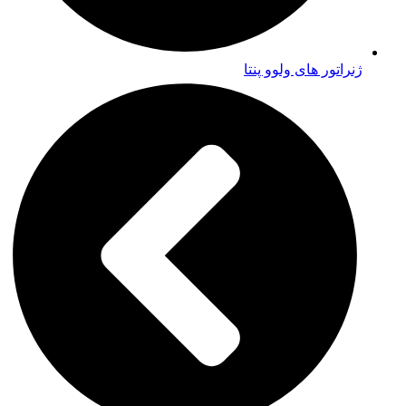
ژنراتور های ولوو پنتا