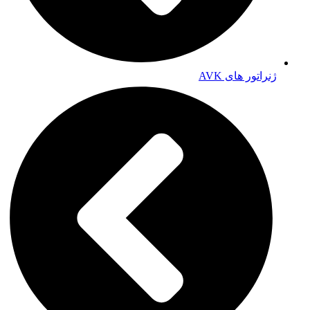
ژنراتور های AVK