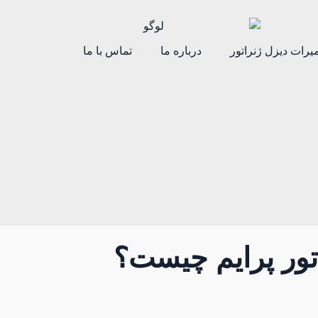
یرات دیزل ژنراتور
درباره ما
تماس با ما
راتور پرایم چیست؟