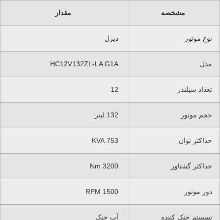
مشخصه
مقدار
نوع موتور
دیزل
مدل
HC12V132ZL-LA G1A
تعداد سیلندر
12
حجم موتور
132 لیتر
حداکثر توان
753 KVA
حداکثر گشتاور
3200 Nm
دور موتور
1500 RPM
سیستم خنک کننده
آب خنک