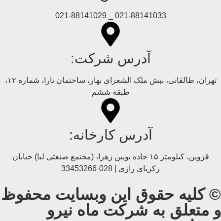
021-88141033 _ 021-88141029
آدرس شرکت:
تهران، طالقانی، نبش ملک الشعرای بهار، ساختمان تارا، شماره ۱۲،
طبقه ششم
آدرس کارخانه:
قزوین، کیلومتر ۱۵ جاده بويین زهرا، (مجتمع صنعتی لیا) خیابان
زکریای رازی | 028-33453266
© کلیه حقوق این وبسایت محفوظ
و متعلق به شرکت ماه نیرو