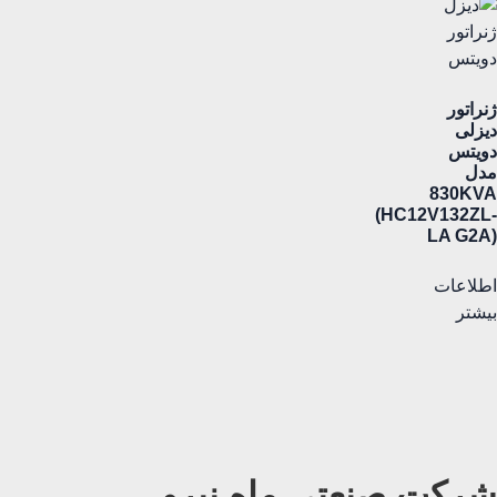
ژنراتور
دیزلی
دویتس
مدل
830KVA
(HC12V132ZL-
LA G2A)
اطلاعات
بیشتر
شرکت صنعتی ماه نیرو