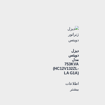
دیزل
دویتس
مدل
753KVA
(HC12V132ZL-
LA G1A)
اطلاعات
بیشتر