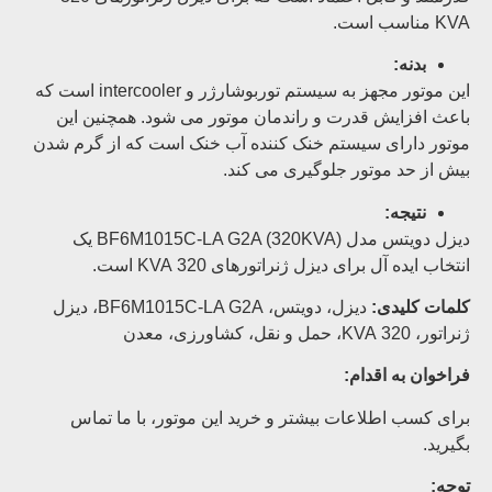
KVA مناسب است.
بدنه:
این موتور مجهز به سیستم توربوشارژر و intercooler است که
باعث افزایش قدرت و راندمان موتور می شود. همچنین این
موتور دارای سیستم خنک کننده آب خنک است که از گرم شدن
بیش از حد موتور جلوگیری می کند.
نتیجه:
دیزل دویتس مدل BF6M1015C-LA G2A (320KVA) یک
انتخاب ایده آل برای دیزل ژنراتورهای 320 KVA است.
کلمات کلیدی:
دیزل، دویتس، BF6M1015C-LA G2A، دیزل
ژنراتور، 320 KVA، حمل و نقل، کشاورزی، معدن
فراخوان به اقدام:
برای کسب اطلاعات بیشتر و خرید این موتور، با ما تماس
بگیرید.
توجه: