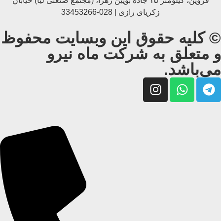
قزوین، کیلومتر ۱۵ جاده بويین زهرا، (مجتمع صنعتی لیا) خیابان
زکریای رازی | 028-33453266
© کلیه حقوق این وبسایت محفوظ
و متعلق به شرکت ماه نیرو
می‌باشد.