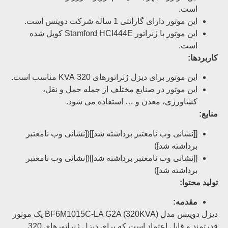
است.
این موتور دارای گارانتی 1 ساله شرکت دویتس است.
این موتور با ژنراتور Stamford HCI444E کوپل شده
است.
کاربردها:
این موتور برای دیزل ژنراتورهای 320 KVA مناسب است.
این موتور در صنایع مختلف از جمله حمل و نقل،
کشاورزی، معدن و … استفاده می شود.
منابع:
[[نشانی وب نامعتبر برداشته شد]]([نشانی وب نامعتبر
برداشته شد])
[[نشانی وب نامعتبر برداشته شد]]([نشانی وب نامعتبر
برداشته شد])
تولید محتوا:
مقدمه:
دیزل دویتس مدل BF6M1015C-LA G2A (320KVA) یک موتور
قدرتمند و قابل اعتماد است که برای دیزل ژنراتورهای 320