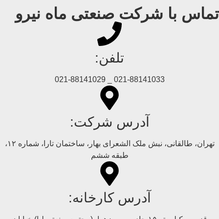
تماس با شرکت صنعتی ماه نیرو
تلفن:
021-88141033 _ 021-88141029
آدرس شرکت:
تهران، طالقانی، نبش ملک الشعرای بهار، ساختمان تارا، شماره ۱۲،
طبقه ششم
آدرس کارخانه: