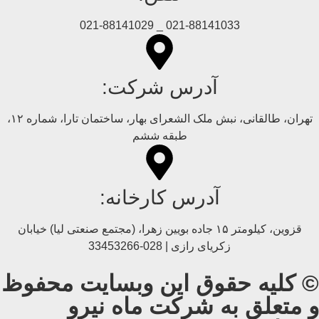
021-88141033 _ 021-88141029
آدرس شرکت:
تهران، طالقانی، نبش ملک الشعرای بهار، ساختمان تارا، شماره ۱۲،
طبقه ششم
آدرس کارخانه:
قزوین، کیلومتر ۱۵ جاده بويین زهرا، (مجتمع صنعتی لیا) خیابان
زکریای رازی | 028-33453266
© کلیه حقوق این وبسایت محفوظ
و متعلق به شرکت ماه نیرو