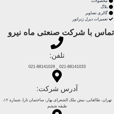
محصولات
بلاگ
گالری تصاویر
تعمیرات دیزل ژنراتور
تماس با شرکت صنعتی ماه نیرو
تلفن:
021-88141033 _ 021-88141029
آدرس شرکت:
تهران، طالقانی، نبش ملک الشعرای بهار، ساختمان تارا، شماره ۱۲،
طبقه ششم