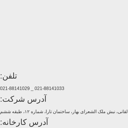
تلفن:
021-88141033 _ 021-88141029
آدرس شرکت:
انی، نبش ملک الشعرای بهار، ساختمان تارا، شماره ۱۲، طبقه ششم
آدرس کارخانه: