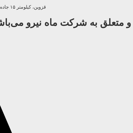
قزوین، کیلومتر ۱۵ جاده بويین زهرا، (مجتمع صنعتی لیا) خیابان زکریای رازی | 028-33453266
 متعلق به شرکت ماه نیرو می‌باش