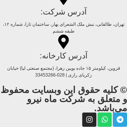
آدرس شرکت:
تهران، طالقانی، نبش ملک الشعرای بهار، ساختمان تارا، شماره ۱۲،
طبقه ششم
آدرس کارخانه:
قزوین، کیلومتر ۱۵ جاده بويین زهرا، (مجتمع صنعتی لیا) خیابان
زکریای رازی | 028-33453266
© کلیه حقوق این وبسایت محفوظ
و متعلق به شرکت ماه نیرو
می‌باشد.