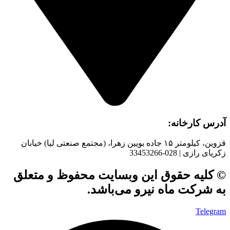
آدرس کارخانه:
قزوین، کیلومتر ۱۵ جاده بويین زهرا، (مجتمع صنعتی لیا) خیابان
زکریای رازی | 028-33453266
© کلیه حقوق این وبسایت محفوظ و متعلق
به شرکت ماه نیرو می‌باشد.
Telegram