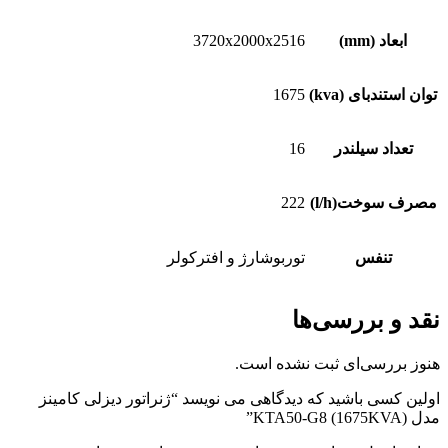
ابعاد (mm)
3720x2000x2516
توان استندبای (kva)
1675
تعداد سیلندر
16
مصرف سوخت(l/h)
222
تنفس
توربوشارژ و افترکولر
نقد و بررسی‌ها
هنوز بررسی‌ای ثبت نشده است.
اولین کسی باشید که دیدگاهی می نویسد “ژنراتور دیزلی کامینز
مدل KTA50-G8 (1675KVA)”