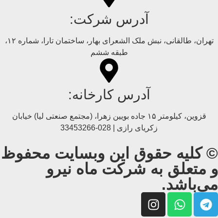
آدرس شرکت:
تهران، طالقانی، نبش ملک الشعرای بهار، ساختمان تارا، شماره ۱۲،
طبقه ششم
آدرس کارخانه:
قزوین، کیلومتر ۱۵ جاده بويین زهرا، (مجتمع صنعتی لیا) خیابان
زکریای رازی | 028-33453266
© کلیه حقوق این وبسایت محفوظ
و متعلق به شرکت ماه نیرو
می‌باشد.