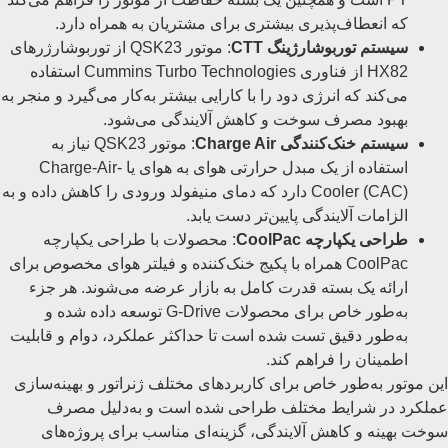
که انعطاف‌پذیری بیشتری برای مشتریان به همراه دارد.
سیستم توربوشارژینگ CTT
: موتور QSK23 از توربوشارژرهای
HX82 از فناوری Cummins Turbo Technologies استفاده
می‌کند که انرژی دود را با کارایی بیشتر به‌کار می‌گیرد و منجر به
بهبود مصرف سوخت و کاهش آلایندگی می‌شود.
سیستم خنک‌کنندگی Charge Air
: موتور QSK23 نیاز به
استفاده از یک مبدل حرارتی هوای به هوای یا Charge-Air-
Cooler (CAC) دارد که دمای منیفولد ورودی را کاهش داده و به
الزامات آلایندگی پایین‌تر دست یابد.
طراحی یکپارچه CoolPac
: محصولات با طراحی یکپارچه
CoolPac همراه با پکیج خنک‌کننده و فیلتر هوای مخصوص برای
ارائه یک بسته قدرت کامل به بازار عرضه می‌شوند. هر جزء
به‌طور خاص برای محصولات G-Drive توسعه داده شده و
به‌طور دقیق تست شده است تا حداکثر عملکرد، دوام و قابلیت
اطمینان را فراهم کند.
این موتور به‌طور خاص برای کاربردهای مختلف ژنراتور و بهینه‌سازی
عملکرد در شرایط مختلف طراحی شده است و به‌دلیل مصرف
سوخت بهینه و کاهش آلایندگی، گزینه‌ای مناسب برای پروژه‌های