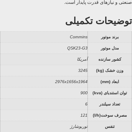
صنعتی و نیازهای قدرت پایدار است.
توضیحات تکمیلی
برند موتور
Commins
مدل موتور
QSK23-G3
کشور سازنده
آمریکا
وزن خشک (kg)
3245
ابعاد (mm)
2976x1656x1964
توان استندبای (kva)
900
تعداد سیلندر
6
مصرف سوخت(l/h)
121
تنفس
توربوشارژ