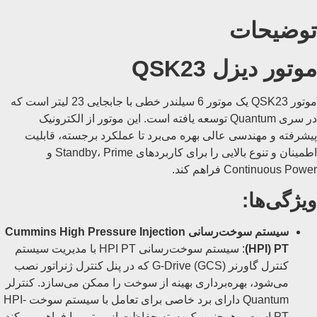
توضیحات
موتور دیزل QSK23
موتور QSK23 یک موتور 6 سیلندر خطی با جابجایی 23 لیتر است که
در سری Quantum توسعه یافته است. این موتور از الکترونیک
پیشرفته و مهندسی عالی بهره می‌برد تا عملکرد برجسته، قابلیت
اطمینان و تنوع بالایی را برای کاربردهای Standby، Prime و
Continuous Power فراهم کند.
ویژگی‌ها:
سیستم سوخت‌رسانی Cummins High Pressure Injection
(HPI) PT
: سیستم سوخت‌رسانی HPI PT با مدیریت سیستم
کنترل گاورنر G-Drive (GCS) که در پنل کنترل ژنراتور نصب
می‌شود، بهره‌برداری بهینه از سوخت را ممکن می‌سازد. کنترلر
Quantum دارای برد خاصی برای تعامل با سیستم سوخت HPI-
PT است و همچنین یک بسته حفاظت از موتور را فراهم می‌کند