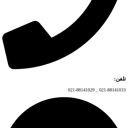
تلفن:
021-88141033 _ 021-88141029