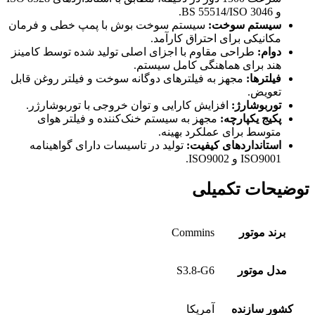
و BS 55514/ISO 3046.
سیستم سوخت:
سیستم سوخت بوش با پمپ خطی و فرمان
مکانیکی برای احتراق کارآمد.
دوام:
طراحی مقاوم با اجزای اصلی تولید شده توسط کامینز
هند برای هماهنگی کامل سیستم.
فیلترها:
مجهز به فیلترهای دوگانه سوخت و فیلتر روغن قابل
تعویض.
توربوشارژ:
افزایش کارایی و توان خروجی با توربوشارژر.
پکیج یکپارچه:
مجهز به سیستم خنک‌کننده و فیلتر هوای
متوسط برای عملکرد بهینه.
استانداردهای کیفیت:
تولید در تاسیسات دارای گواهینامه
ISO9001 و ISO9002.
توضیحات تکمیلی
برند موتور
Commins
مدل موتور
S3.8-G6
کشور سازنده
آمریکا