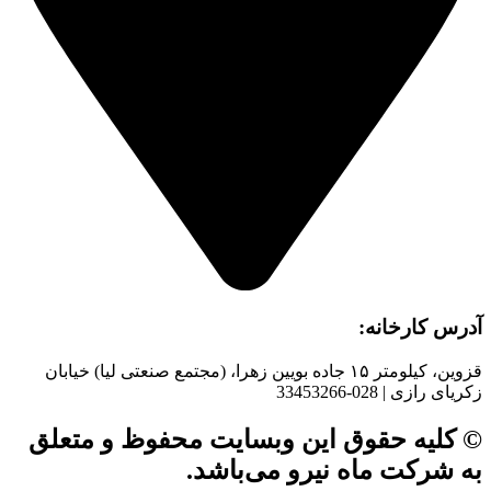
آدرس کارخانه:
قزوین، کیلومتر ۱۵ جاده بويین زهرا، (مجتمع صنعتی لیا) خیابان
زکریای رازی | 028-33453266
© کلیه حقوق این وبسایت محفوظ و متعلق
به شرکت ماه نیرو می‌باشد.