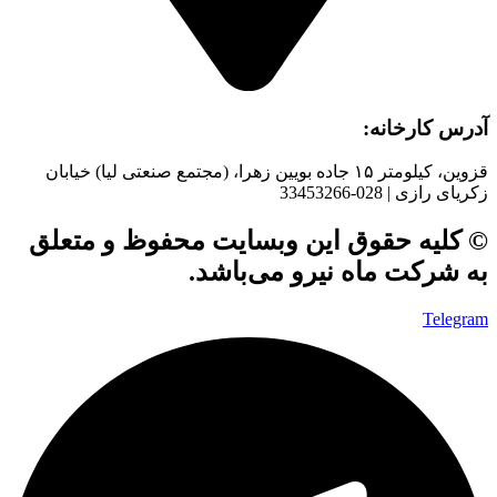
آدرس کارخانه:
قزوین، کیلومتر ۱۵ جاده بويین زهرا، (مجتمع صنعتی لیا) خیابان
زکریای رازی | 028-33453266
© کلیه حقوق این وبسایت محفوظ و متعلق
به شرکت ماه نیرو می‌باشد.
Telegram