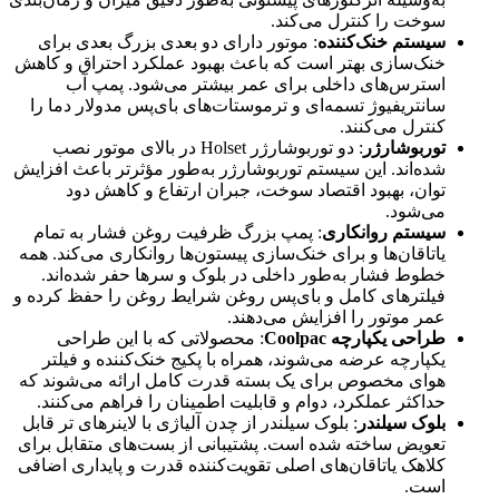
سوخت را کنترل می‌کند.
سیستم خنک‌کننده
: موتور دارای دو بعدی بزرگ بعدی برای
خنک‌سازی بهتر است که باعث بهبود عملکرد احتراق و کاهش
استرس‌های داخلی برای عمر بیشتر می‌شود. پمپ آب
سانتریفیوژ تسمه‌ای و ترموستات‌های بای‌پس مدولار دما را
کنترل می‌کنند.
توربوشارژر
: دو توربوشارژر Holset در بالای موتور نصب
شده‌اند. این سیستم توربوشارژر به‌طور مؤثرتر باعث افزایش
توان، بهبود اقتصاد سوخت، جبران ارتفاع و کاهش دود
می‌شود.
سیستم روانکاری
: پمپ بزرگ ظرفیت روغن فشار به تمام
یاتاقان‌ها و برای خنک‌سازی پیستون‌ها روانکاری می‌کند. همه
خطوط فشار به‌طور داخلی در بلوک و سرها حفر شده‌اند.
فیلترهای کامل و بای‌پس روغن شرایط روغن را حفظ کرده و
عمر موتور را افزایش می‌دهند.
طراحی یکپارچه Coolpac
: محصولاتی که با این طراحی
یکپارچه عرضه می‌شوند، همراه با پکیج خنک‌کننده و فیلتر
هوای مخصوص برای یک بسته قدرت کامل ارائه می‌شوند که
حداکثر عملکرد، دوام و قابلیت اطمینان را فراهم می‌کنند.
بلوک سیلندر
: بلوک سیلندر از چدن آلیاژی با لاینرهای تر قابل
تعویض ساخته شده است. پشتیبانی از بست‌های متقابل برای
کلاهک یاتاقان‌های اصلی تقویت‌کننده قدرت و پایداری اضافی
است.