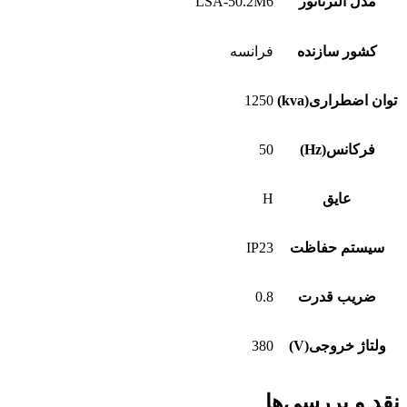
مدل آلترناتور
LSA-50.2M6
کشور سازنده
فرانسه
توان اضطراری(kva)
1250
فرکانس(Hz)
50
عایق
H
سیستم حفاظت
IP23
ضریب قدرت
0.8
ولتاژ خروجی(V)
380
نقد و بررسی‌ها