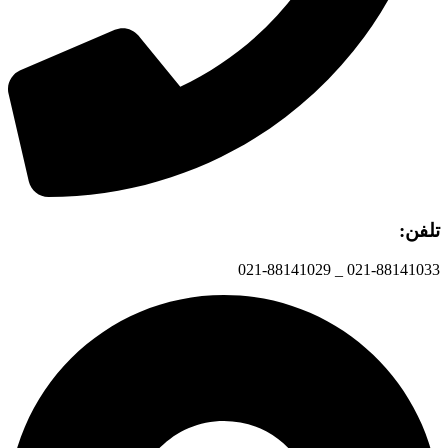
تلفن:
021-88141033 _ 021-88141029