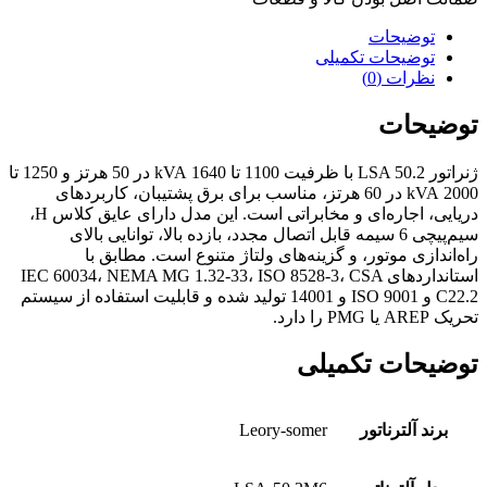
توضیحات
توضیحات تکمیلی
نظرات (0)
توضیحات
ژنراتور LSA 50.2 با ظرفیت 1100 تا 1640 kVA در 50 هرتز و 1250 تا
2000 kVA در 60 هرتز، مناسب برای برق پشتیبان، کاربردهای
دریایی، اجاره‌ای و مخابراتی است. این مدل دارای عایق کلاس H،
سیم‌پیچی 6 سیمه قابل اتصال مجدد، بازده بالا، توانایی بالای
راه‌اندازی موتور، و گزینه‌های ولتاژ متنوع است. مطابق با
استانداردهای IEC 60034، NEMA MG 1.32-33، ISO 8528-3، CSA
C22.2 و ISO 9001 و 14001 تولید شده و قابلیت استفاده از سیستم
تحریک AREP یا PMG را دارد.
توضیحات تکمیلی
برند آلترناتور
Leory-somer