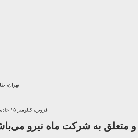
تهران، طالق
قزوین، کیلومتر ۱۵ جاده بويین زهرا، (مجتمع صنعتی لیا) خیابان زکریای رازی | 028-33453266
 متعلق به شرکت ماه نیرو می‌باش