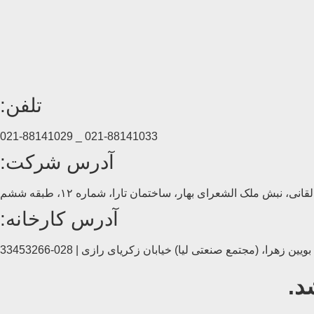
تلفن:
021-88141033 _ 021-88141029
آدرس شرکت:
انی، نبش ملک الشعرای بهار، ساختمان تارا، شماره ۱۲، طبقه ششم
آدرس کارخانه:
د.