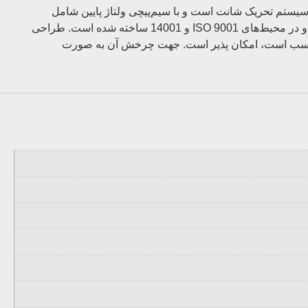
TAL 044 با قابلیت‌های سه‌فاز و تک‌فاز، برای کاربردهای برق پشتیبان و اصلی طراحی شده است. این مدل دارای عایق کلاس H و سیستم تحریک شانت است و با سیم‌پیچی ولتاژ پایین شامل
گزینه‌های سه‌فاز 50 و 60 هرتز و تک‌فاز 50 و 60 هرتز در دسترس است. مطابق با استانداردهای IEC 60034 و EN 61000-6-3 تولید شده و در محیط‌های ISO 9001 و 14001 ساخته شده است. طراحی
زلی مناسب است، امکان پذیر است. جهت چرخش آن به صورت