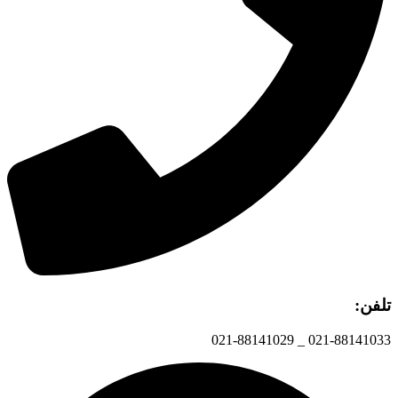
تلفن:
021-88141033 _ 021-88141029