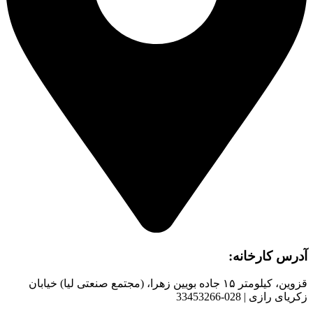
آدرس کارخانه:
قزوین، کیلومتر ۱۵ جاده بويین زهرا، (مجتمع صنعتی لیا) خیابان
زکریای رازی | 028-33453266