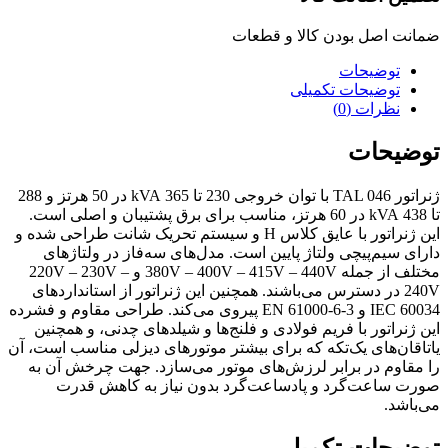
ضمانت اصل بودن کالا و قطعات
توضیحات
توضیحات تکمیلی
نظرات (0)
توضیحات
ژنراتور TAL 046 با توان خروجی 230 تا 365 kVA در 50 هرتز و 288
تا 438 kVA در 60 هرتز، مناسب برای برق پشتیبان و اصلی است.
این ژنراتور با عایق کلاس H و سیستم تحریک شانت طراحی شده و
دارای سیم‌پیچی ولتاژ پایین است. مدل‌های سه‌فاز در ولتاژهای
مختلف از جمله 380V – 400V – 415V – 440V و 220V – 230V –
240V در دسترس می‌باشند. همچنین این ژنراتور از استانداردهای
IEC 60034 و EN 61000-6-3 پیروی می‌کند. طراحی مقاوم و فشرده
این ژنراتور با فریم فولادی و فلنج‌ها و شیلدهای چدنی، و همچنین
یاتاقان‌های یک‌تکه که برای بیشتر موتورهای دیزلی مناسب است، آن
را مقاوم در برابر لرزش‌های موتور می‌سازد. جهت چرخش آن به
صورت ساعت‌گرد و پادساعت‌گرد بدون نیاز به کاهش قدرت
می‌باشد.
توضیحات تکمیلی