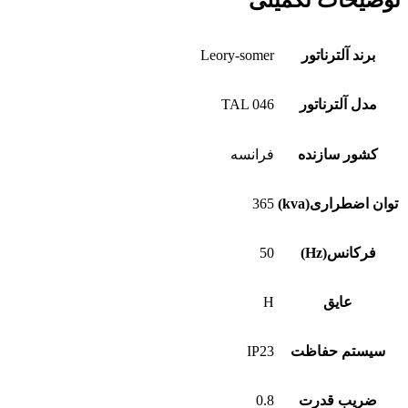
برند آلترناتور
Leory-somer
مدل آلترناتور
TAL 046
کشور سازنده
فرانسه
توان اضطراری(kva)
365
فرکانس(Hz)
50
عایق
H
سیستم حفاظت
IP23
ضریب قدرت
0.8